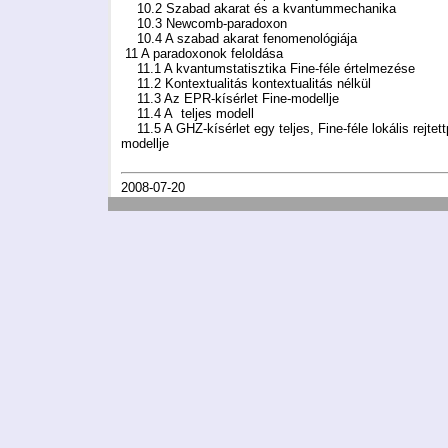
10.2 Szabad akarat és a kvantummechanika
10.3 Newcomb-paradoxon
10.4 A szabad akarat fenomenológiája
11 A paradoxonok feloldása
11.1 A kvantumstatisztika Fine-féle értelmezése
11.2 Kontextualitás kontextualitás nélkül
11.3 Az EPR-kísérlet Fine-modellje
11.4 A teljes modell
11.5 A GHZ-kísérlet egy teljes, Fine-féle lokális rejtet
modellje
2008-07-20