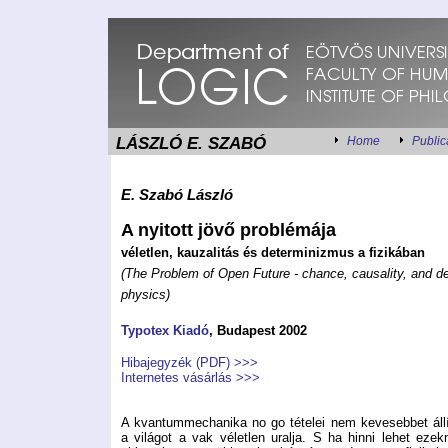
LÁSZLÓ E. SZABÓ
Home
Public
E. Szabó László
A nyitot
t jövő problémája
véletlen, kauzalitás és determinizmus a fizikában
(The Problem of Open Future - chance, causality, and d
physics)
Typotex Kiadó
, Budapest 2002
Hibajegyzék (PDF) >>>
Internetes vásárlás >>>
A kvantummechanika no go tételei nem kevesebbet áll
a világot a vak véletlen uralja. S ha hinni lehet ezek