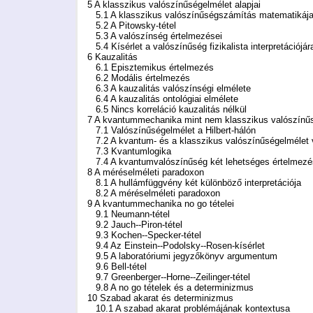
5 A klasszikus valószínűségelmélet alapjai
5.1 A klasszikus valószínűségszámítás matematikáj
5.2 A Pitowsky-tétel
5.3 A valószínség értelmezései
5.4 Kísérlet a valószínűség fizikalista interpretációjár
6 Kauzalitás
6.1 Episztemikus értelmezés
6.2 Modális értelmezés
6.3 A kauzalitás valószínségi elmélete
6.4 A kauzalitás ontológiai elmélete
6.5 Nincs korreláció kauzalitás nélkül
7 A kvantummechanika mint nem klasszikus valószínű
7.1 Valószínűségelmélet a Hilbert-hálón
7.2 A kvantum- és a klasszikus valószínűségelmélet 
7.3 Kvantumlogika
7.4 A kvantumvalószínűség két lehetséges értelmezé
8 A méréselméleti paradoxon
8.1 A hullámfüggvény két különböző interpretációja
8.2 A méréselméleti paradoxon
9 A kvantummechanika no go tételei
9.1 Neumann-tétel
9.2 Jauch--Piron-tétel
9.3 Kochen--Specker-tétel
9.4 Az Einstein--Podolsky--Rosen-kísérlet
9.5 A laboratóriumi jegyzőkönyv argumentum
9.6 Bell-tétel
9.7 Greenberger--Horne--Zeilinger-tétel
9.8 A no go tételek és a determinizmus
10 Szabad akarat és determinizmus
10.1 A szabad akarat problémájának kontextusa