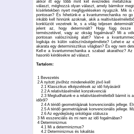
akkor itt egy több mint két évezredes metafizikai
választ, méghozzá olyan választ, amely bármikor megis
kísérletekben nyert megfigyeléseken nyugszik. Mik is 
pontosan? És hihetünk-e a kvantummechanika no go 
inkább kell hinnünk azoknak, akik a realtivitáselméletbő
konklúziót vezetnek le, s a világ teljesen determinált
jelent az, hogy determinált? Hogy függ össze
természetével, vagy az okság fogalmával? Mi a véle
pontosan valószínűség alatt? Van-e a kvantummec
logikája és külön valószínűségelmélete? Lehet-e az
akarata egy determinisztikus világban? És egy nem det
Kell-e a kvantummechanika a szabad akarathoz? Az 
hasonló kérdésekre ad választ.
Tartalom:
1 Bevezetés
2 A nyitott jövőhöz mindenekelőtt jövő kell
2.1 Klasszikus elképzelések az idő folyásáról
2.2 A relativitáselmélet konzekvenciái
2.3 Megtudhatunk-e a relativitáselméletből bármit is a 
időről?
2.4 A téridő geometriájának konvencionális jellege. El
2.5 A téridő geometriájának konvencionális jellege. M
2.6 Az egyidejűség ontológiai státusza
3 Mi esszenciális és mi nem az idő fogalmában?
4 Determinizmus
4.1 Mi a determinizmus?
4.2 Determinizmus és lokalitás